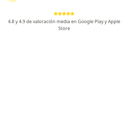
Alta Especialidad en Endoscopía y Colitis (EII)
Graduado del Tec de Monterrey, UNAM y España.
4.8 y 4.9 de valoración media en Google Play y Apple
Entrenamiento: España, Italia, Bélgica, EEUU
Store
Especialista de confianza
Avenida Tomás Valles Vivar 6500, Chihuahua
•
Mapa
HOSPITAL ÁNGELES CHIHUAHUA, TORRE DE CONSULTORIOS II, CONSULTORIO 704
Acepta Seguros Monterrey
Consulta de primera vez
Este especialista no ofrece reserva de cita en línea en esta dirección.
Solicita una cita