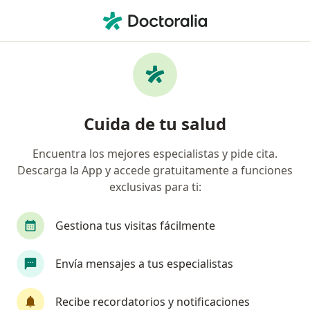
Men
Gastroenterólogo • Chihuahua, Chihuahua
Filtros
Seguro:
Seguros Monterrey
Gastroenterólogos recomendados de
Cuida de tu salud
Seguros Monterrey en Chihuahua
Encuentra los mejores especialistas y pide cita.
Descarga la App y accede gratuitamente a funciones
exclusivas para ti:
Gestiona tus visitas fácilmente
Envía mensajes a tus especialistas
Dr. Christian Navarro Gerrard
·
Ver más
Gastroenterólogo, Endoscopista
Recibe recordatorios y notificaciones
339 opiniones