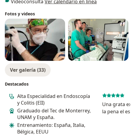
Videoconsulta
Ver calendario en línea
Fotos y videos
Ver galería (33)
Destacados
Alta Especialidad en Endoscopía
y Colitis (EII)
Una grata expe
Graduado del Tec de Monterrey,
la pena el esf
UNAM y España.
atenderse de 
Entrenamiento: España, Italia,
Dr. Súper paci
Bélgica, EEUU
escucha y expl