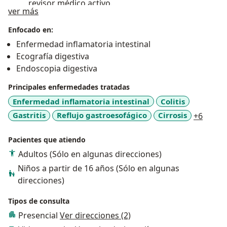
revisor médico activo.
Sobre mí
ver más
Atención Global:
Consulta completamente
Enfocado en:
bilingüe (inglés/español) y amplia experiencia con
Enfermedad inflamatoria intestinal
pacientes de diversos contextos culturales.
Ecografía digestiva
Endoscopia digestiva
Principales enfermedades tratadas
Enfermedad inflamatoria intestinal
Colitis
a11y_
Gastritis
Reflujo gastroesofágico
Cirrosis
+6
Pacientes que atiendo
Adultos (Sólo en algunas direcciones)
Niños a partir de 16 años (Sólo en algunas
direcciones)
Tipos de consulta
Presencial
Ver direcciones (2)