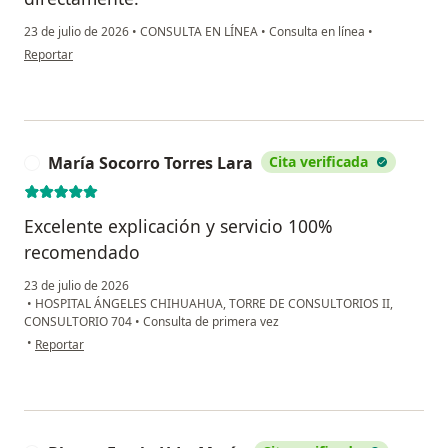
23 de julio de 2026
•
CONSULTA EN LÍNEA
•
Consulta en línea
•
en opinión del usuario Mario D
Reportar
María Socorro Torres Lara
Cita verificada
M
Excelente explicación y servicio 100%
recomendado
23 de julio de 2026
•
HOSPITAL ÁNGELES CHIHUAHUA, TORRE DE CONSULTORIOS II,
CONSULTORIO 704
•
Consulta de primera vez
en opinión del usuario María Socorro Torres Lara
•
Reportar