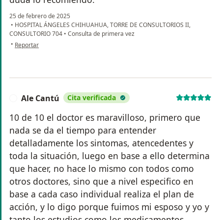
25 de febrero de 2025
•
HOSPITAL ÁNGELES CHIHUAHUA, TORRE DE CONSULTORIOS II,
CONSULTORIO 704
•
Consulta de primera vez
en opinión del usuario DGP
•
Reportar
Ale Cantú
Cita verificada
A
10 de 10 el doctor es maravilloso, primero que
nada se da el tiempo para entender
detalladamente los sintomas, atencedentes y
toda la situación, luego en base a ello determina
que hacer, no hace lo mismo con todos como
otros doctores, sino que a nivel especifico en
base a cada caso individual realiza el plan de
acción, y lo digo porque fuimos mi esposo y yo y
tanto los estudios como los medicamentos