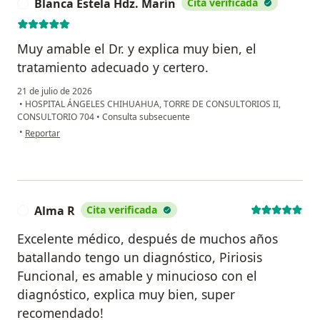
Blanca Estela Hdz. Marín
Cita verificada
B
Muy amable el Dr. y explica muy bien, el
tratamiento adecuado y certero.
21 de julio de 2026
•
HOSPITAL ÁNGELES CHIHUAHUA, TORRE DE CONSULTORIOS II,
CONSULTORIO 704
•
Consulta subsecuente
en opinión del usuario Blanca Estela Hdz. Marín
•
Reportar
Alma R
Cita verificada
A
Excelente médico, después de muchos años
batallando tengo un diagnóstico, Piriosis
Funcional, es amable y minucioso con el
diagnóstico, explica muy bien, super
recomendado!