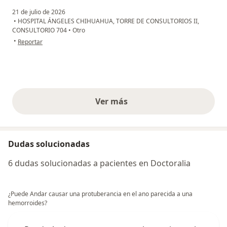
21 de julio de 2026
•
HOSPITAL ÁNGELES CHIHUAHUA, TORRE DE CONSULTORIOS II,
CONSULTORIO 704
•
Otro
en opinión del usuario Alma R
•
Reportar
Ver más
opiniones anteriores
Dudas solucionadas
6 dudas solucionadas a pacientes en Doctoralia
¿Puede Andar causar una protuberancia en el ano parecida a una
hemorroides?