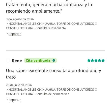
tratamiento, genera mucha confianza y lo
recomiendo ampliamente.”
3 de agosto de 2026
•
HOSPITAL ÁNGELES CHIHUAHUA, TORRE DE CONSULTORIOS II,
CONSULTORIO 704
•
Consulta subsecuente
en opinión del usuario C.Corral
•
Reportar
Rene
Cita verificada
R
Una súper excelente consulta a profundidad y
trato
28 de julio de 2026
•
HOSPITAL ÁNGELES CHIHUAHUA, TORRE DE CONSULTORIOS II,
CONSULTORIO 704
•
Consulta de primera vez
en opinión del usuario Rene
•
Reportar