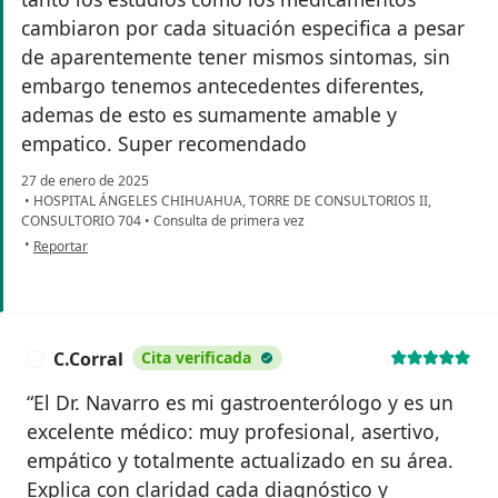
cambiaron por cada situación especifica a pesar
de aparentemente tener mismos sintomas, sin
embargo tenemos antecedentes diferentes,
ademas de esto es sumamente amable y
empatico. Super recomendado
27 de enero de 2025
•
HOSPITAL ÁNGELES CHIHUAHUA, TORRE DE CONSULTORIOS II,
CONSULTORIO 704
•
Consulta de primera vez
en opinión del usuario Ale Cantú
•
Reportar
C.Corral
Cita verificada
C
“El Dr. Navarro es mi gastroenterólogo y es un
excelente médico: muy profesional, asertivo,
empático y totalmente actualizado en su área.
Explica con claridad cada diagnóstico y