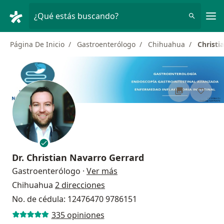
Men
¿Qué estás buscando?
Página De Inicio
Gastroenterólogo
Chihuahua
Christi
Dr.
Christian Navarro Gerrard
sobre las especializaciones
Gastroenterólogo
·
Ver más
Chihuahua
2 direcciones
No. de cédula: 12476470 9786151
335 opiniones