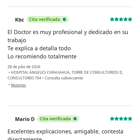
Kbc
Cita verificada
K
El Doctor es muy profesional y dedicado en su
trabajo
Te explica a detalla todo
Lo recomiendo totalmente
28 de julio de 2026
•
HOSPITAL ÁNGELES CHIHUAHUA, TORRE DE CONSULTORIOS II,
CONSULTORIO 704
•
Consulta subsecuente
en opinión del usuario Kbc
•
Reportar
Mario D
Cita verificada
M
Excelentes explicaciones, amigable, contesta
directamente.