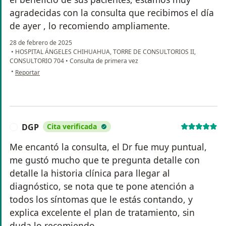
agradecidas con la consulta que recibimos el día
de ayer , lo recomiendo ampliamente.
28 de febrero de 2025
•
HOSPITAL ÁNGELES CHIHUAHUA, TORRE DE CONSULTORIOS II,
CONSULTORIO 704
•
Consulta de primera vez
en opinión del usuario Liliana Olmeda
•
Reportar
DGP
Cita verificada
D
Me encantó la consulta, el Dr fue muy puntual,
me gustó mucho que te pregunta detalle con
detalle la historia clínica para llegar al
diagnóstico, se nota que te pone atención a
todos los síntomas que le estás contando, y
explica excelente el plan de tratamiento, sin
duda lo recomiendo.