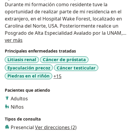
Durante mi formación como residente tuve la
oportunidad de realizar parte de mi residencia en el
extranjero, en el Hospital Wake Forest, localizado en
Carolina del Norte, USA. Posteriormente realice un
Posgrado de Alta Especialidad Avalado por la UNAM,
Sobre mí
en “Endourología”.
ver más
Soy experto en el manejo de casos difíciles de piedras
Principales enfermedades tratadas
en el riñón y experto en cirugía de próstata con láser.
Litiasis renal
Cáncer de próstata
Eyaculación precoz
Cáncer testicular
a11y_sr_more_diseases
Piedras en el riñón
+15
Pacientes que atiendo
Adultos
Niños
Tipos de consulta
Presencial
Ver direcciones (2)