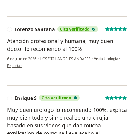
Lorenzo Santana
Cita verificada
L
Atención profesional y humana, muy buen
doctor lo recomiendo al 100%
6 de julio de 2026
•
HOSPITAL ANGELES ANDARES
•
Visita Urología
•
en opinión del usuario Lorenzo Santana
Reportar
Enrique S
Cita verificada
E
Muy buen urologo lo recomiendo 100%, explica
muy bien todo y si me realize una cirujia
basado en sus videos que dan mucha
explication de como se lleva acabo el