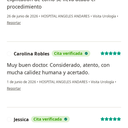
procedimiento
26 de junio de 2026
•
HOSPITAL ANGELES ANDARES
•
Visita Urología
•
en opinión del usuario Enrique S
Reportar
Carolina Robles
Cita verificada
C
Muy buen doctor. Considerado, atento, con
mucha calidez humana y acertado.
1 de junio de 2026
•
HOSPITAL ANGELES ANDARES
•
Visita Urología
•
en opinión del usuario Carolina Robles
Reportar
Jessica
Cita verificada
J