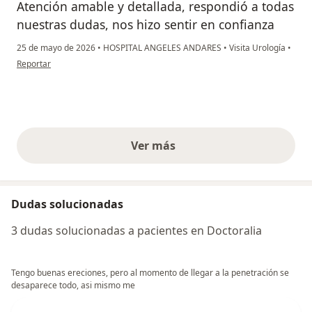
Atención amable y detallada, respondió a todas
nuestras dudas, nos hizo sentir en confianza
25 de mayo de 2026
•
HOSPITAL ANGELES ANDARES
•
Visita Urología
•
en opinión del usuario Jessica
Reportar
Ver más
opiniones anteriores
Dudas solucionadas
3 dudas solucionadas a pacientes en Doctoralia
Tengo buenas ereciones, pero al momento de llegar a la penetración se
desaparece todo, asi mismo me