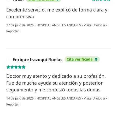
Excelente servicio, me explicó de forma clara y
comprensiva.
27 de julio de 2026
•
HOSPITAL ANGELES ANDARES
•
Visita Urología
•
en opinión del usuario T.A.S.
Reportar
Enrique Irazoqui Ruelas
Cita verificada
E
Doctor muy atento y dedicado a su profesión.
Fue de mucha ayuda su atención y posterior
seguimiento y me contestó todas las dudas.
14 de julio de 2026
•
HOSPITAL ANGELES ANDARES
•
Visita Urología
•
en opinión del usuario Enrique Irazoqui Ruelas
Reportar