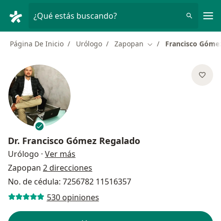
Men
¿Qué estás buscando?
Página De Inicio
Urólogo
Zapopan
Francisco Góme
Cambiar de ciudad
Dr.
Francisco Gómez Regalado
sobre las especializaciones
Urólogo
·
Ver más
Zapopan
2 direcciones
No. de cédula: 7256782 11516357
530 opiniones