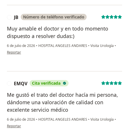
JB
Número de teléfono verificado
J
Muy amable el doctor y en todo momento
dispuesto a resolver dudas:)
6 de julio de 2026
•
HOSPITAL ANGELES ANDARES
•
Visita Urología
•
en opinión del usuario JB
Reportar
EMQV
Cita verificada
E
Me gustó el trato del doctor hacía mi persona,
dándome una valoración de calidad con
excelente servicio médico
6 de julio de 2026
•
HOSPITAL ANGELES ANDARES
•
Visita Urología
•
en opinión del usuario EMQV
Reportar