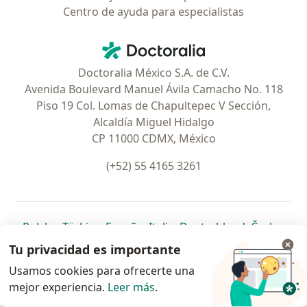
Centro de ayuda para especialistas
Contacto
Doctoralia - Página de inicio
Doctoralia México S.A. de C.V.
Avenida Boulevard Manuel Ávila Camacho No. 118
Piso 19 Col. Lomas de Chapultepec V Sección,
Alcaldía Miguel Hidalgo
CP 11000 CDMX, México
(+52) 55 4165 3261
se abre en una nueva pestaña
se abre en una nueva pestaña
se abre en una nueva pestaña
se abre en una nueva pes
se abre en 
se a
Polska
,
Türkiye
,
España
,
Italia
,
Deutschland
,
Česko
,
se abre en una nueva pestaña
se abre en una nueva pestaña
se abre en una nueva pestaña
se abre en una nueva p
se abre en 
se abr
Portugal
,
México
,
Chile
,
Brasil
,
Argentina
,
Perú
,
Tu privacidad es importante
se abre en una nueva pe
Colombia
Usamos cookies para ofrecerte una
mejor experiencia.
www.doctoralia.com.mx © 2026 - Encuentra tu
Leer más
.
especialista y pide cita