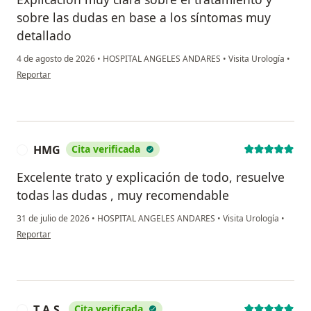
sobre las dudas en base a los síntomas muy
detallado
4 de agosto de 2026
•
HOSPITAL ANGELES ANDARES
•
Visita Urología
•
en opinión del usuario Jasr
Reportar
HMG
Cita verificada
H
Excelente trato y explicación de todo, resuelve
todas las dudas , muy recomendable
31 de julio de 2026
•
HOSPITAL ANGELES ANDARES
•
Visita Urología
•
en opinión del usuario HMG
Reportar
T.A.S.
Cita verificada
T