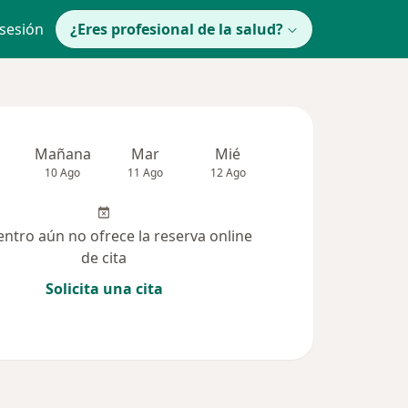
 sesión
¿Eres profesional de la salud?
Mañana
Mar
Mié
Jue
Vie
10 Ago
11 Ago
12 Ago
13 Ago
14 Ag
entro aún no ofrece la reserva online
de cita
Solicita una cita