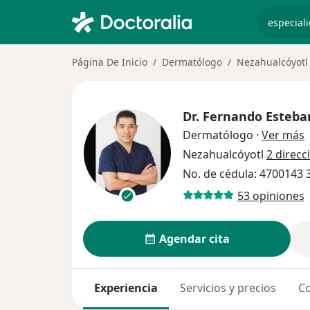
especiali
Página De Inicio
Dermatólogo
Nezahualcóyotl
Dr.
Fernando Esteba
s
Dermatólogo
·
Ver más
Nezahualcóyotl
2 direcc
No. de cédula: 4700143
53 opiniones
Agendar cita
Experiencia
Servicios y precios
Co