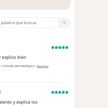
 opiniones
opiniones
 explico bien
en opinión del usuario Andrea Romo
o
•
Consulta dermatológica
•
Reportar
tento y explica los