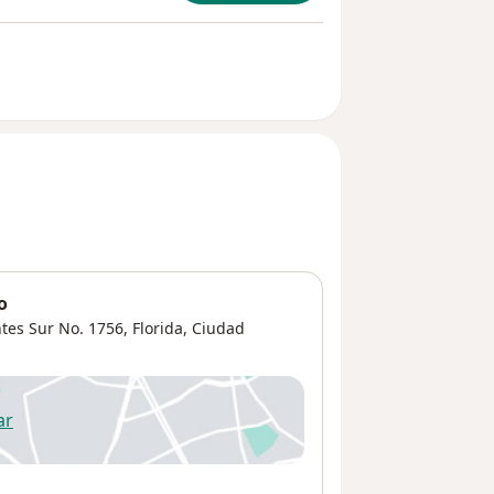
o
es Sur No. 1756, Florida, Ciudad
ar
 abre en una nueva pestaña