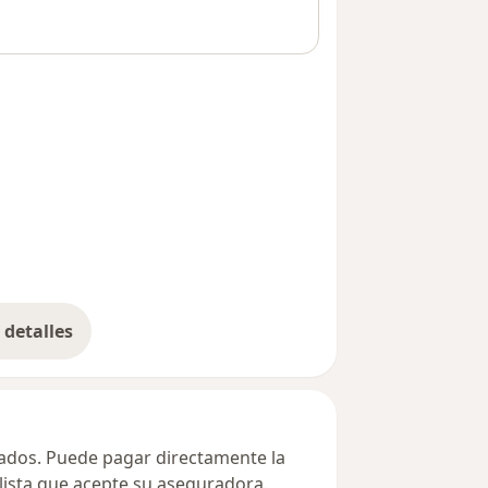
detalles
bre la dirección
ivados. Puede pagar directamente la
alista que acepte su aseguradora.