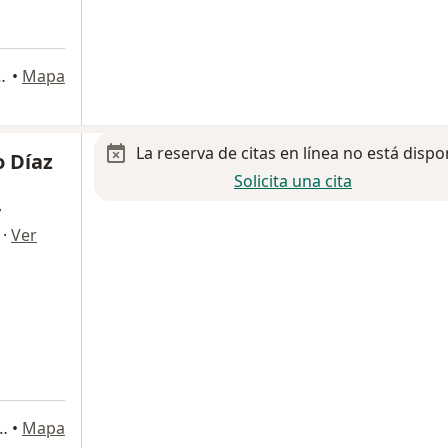
, Ciudad López Mateos
•
Mapa
La reserva de citas en línea no está dispo
o Díaz
Solicita una cita
y
·
Ver
élite 27, Naucalpan de Juárez
•
Mapa