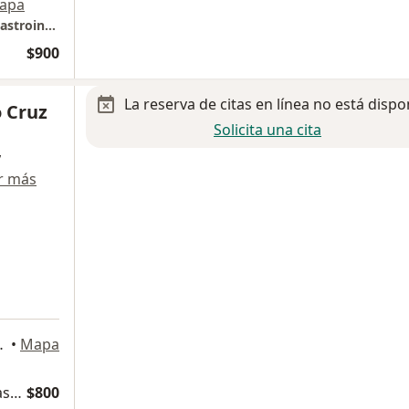
apa
CISO. Clínica de Obesidad y Enfermedades Gastrointestinales. Hospital Ángeles México.
$900
La reserva de citas en línea no está dispo
o Cruz
Solicita una cita
y
r más
ad de México
•
Mapa
Dietoterapia y código de menús de dietas en enfermedades
$800