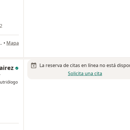
 2
 int. 101, Benito Juárez
•
Mapa
La reserva de citas en línea no está dispo
hairez
Solicita una cita
y
Nutriólogo