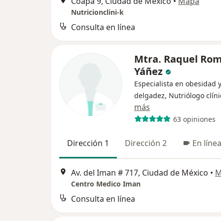
Coapa 9, Ciudad de México
•
Mapa
Nutricionclini-k
Consulta en línea
Mtra. Raquel Ro
Yáñez
Especialista en obesidad 
delgadez, Nutriólogo clíni
más
63 opiniones
Dirección 1
Dirección 2
En líne
Av. del Iman # 717, Ciudad de México
•
M
Centro Medico Iman
Consulta en línea