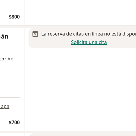
$800
La reserva de citas en línea no está dispo
mán
Solicita una cita
y
·
Ver
co
a
apa
$700