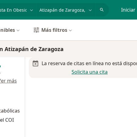
dad, enfermedad o nombre
p. ej. Guadalajara
Iniciar
nibles
Más filtros
en Atizapán de Zaragoza
La reserva de citas en línea no está dispo
Solicita una cita
y
Ver más
tabólicas
el COI