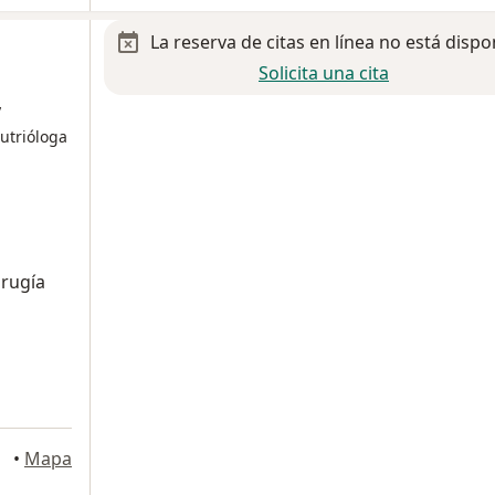
La reserva de citas en línea no está dispo
Solicita una cita
y
Nutrióloga
irugía
xico
•
Mapa