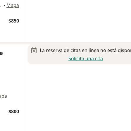
illo, Saltillo
•
Mapa
$850
La reserva de citas en línea no está dispo
ne
Solicita una cita
apa
$800