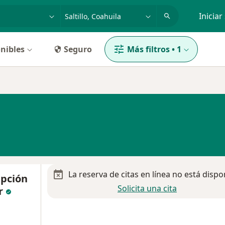
dad, enfermedad o nombre
p. ej. Guadalajara
Iniciar
nibles
Seguro
Más filtros
•
1
La reserva de citas en línea no está dispo
epción
Solicita una cita
r