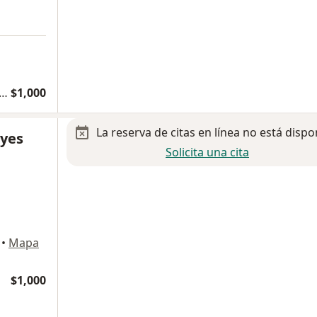
 de miopía, astigmatismo e hipermetropía
$1,000
La reserva de citas en línea no está dispo
eyes
Solicita una cita
•
Mapa
$1,000