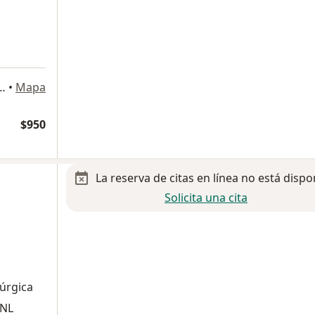
o de Peña. Plaza Calla´s Int 17 y18., Saltillo
•
Mapa
$950
La reserva de citas en línea no está dispo
Solicita una cita
rúrgica
ANL