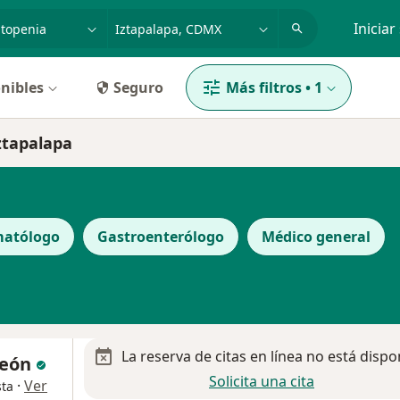
dad, enfermedad o nombre
p. ej. Guadalajara
Iniciar
nibles
Seguro
Más filtros
•
1
ztapalapa
atólogo
Gastroenterólogo
Médico general
La reserva de citas en línea no está dispo
León
Solicita una cita
·
Ver
sta