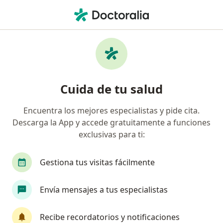
Men
Soplo Cardíaco • Cancun, Quintana Roo
Filtros
• 1
Seguro
Mapa
Especialistas en Soplo cardíaco en Cancun
Cuida de tu salud
Encuentra los mejores especialistas y pide cita.
¿Qué especialidad estás buscando?
Descarga la App y accede gratuitamente a funciones
Cardiólogo
Médico general
Cardiólogo pe
exclusivas para ti:
Gestiona tus visitas fácilmente
Envía mensajes a tus especialistas
Recibe recordatorios y notificaciones