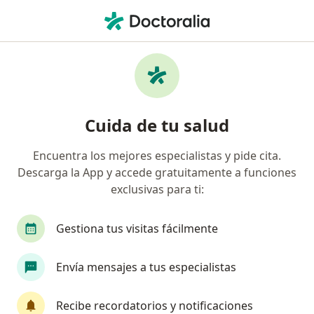
Men
Síndrome Metabólico • General Escobedo, Nuevo Léon
Filtros
• 1
Seguro
Mapa
Especialistas en Síndrome metabólico en
Cuida de tu salud
General Escobedo
Encuentra los mejores especialistas y pide cita.
Descarga la App y accede gratuitamente a funciones
¿Qué especialidad estás buscando?
exclusivas para ti:
Nutricionista
Médico general
Internista
Gestiona tus visitas fácilmente
Envía mensajes a tus especialistas
Recibe recordatorios y notificaciones