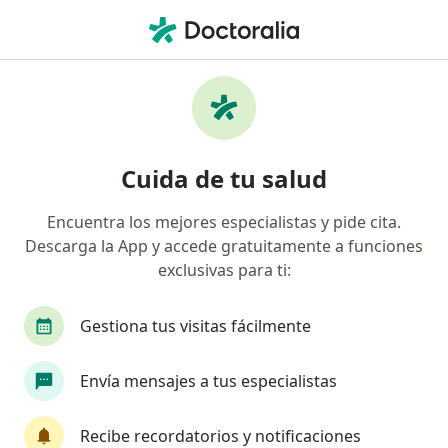
Men
Faringitis Bacteriana • General Escobedo, Nuevo Léon
Filtros
• 1
Mapa
Especialistas en Faringitis bacteriana en
Cuida de tu salud
General Escobedo
Encuentra los mejores especialistas y pide cita.
Descarga la App y accede gratuitamente a funciones
¿Qué especialidad estás buscando?
exclusivas para ti:
Médico general
Otorrinolaringólogo
Anes
Gestiona tus visitas fácilmente
Envía mensajes a tus especialistas
Recibe recordatorios y notificaciones