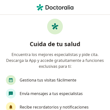
Men
Sarcoma Del Tejido Blando • Toluca, México
Filtros
• 1
Seguro
Mapa
Especialistas en Sarcoma del tejido blando
Cuida de tu salud
en Toluca
Encuentra los mejores especialistas y pide cita.
Descarga la App y accede gratuitamente a funciones
¿Qué especialidad estás buscando?
exclusivas para ti:
Cirujano general
Cirujano oncólogo
Inter
Gestiona tus visitas fácilmente
Envía mensajes a tus especialistas
Recibe recordatorios y notificaciones