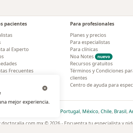
os pacientes
Para profesionales
listas
Planes y precios
s
Para especialistas
ta al Experto
Para clínicas
os
Noa Notes
nuevo
medades
Recursos gratuitos
tas Frecuentes
Términos y Condiciones par
ión para móvil
clientes
ara pacientes
Centro de ayuda para especi
e
na mejor experiencia.
ueva pestaña
en una nueva pestaña
e abre en una nueva pestaña
se abre en una nueva pestaña
se abre en una nueva pestaña
se abre en una nueva pestaña
se abre en una nueva p
se abre en una
se abre e
se
Italia
,
Deutschland
,
Česko
,
Portugal
,
México
,
Chile
,
Brasil
,
A
doctoralia.com.mx © 2026 - Encuentra tu especialista y pide