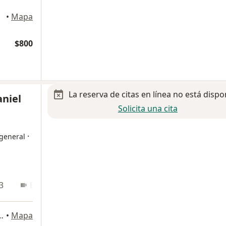
•
Mapa
$800
La reserva de citas en línea no está dispo
aniel
Solicita una cita
·
 general
3
En línea
 Colonia del Prado, Reynosa
•
Mapa