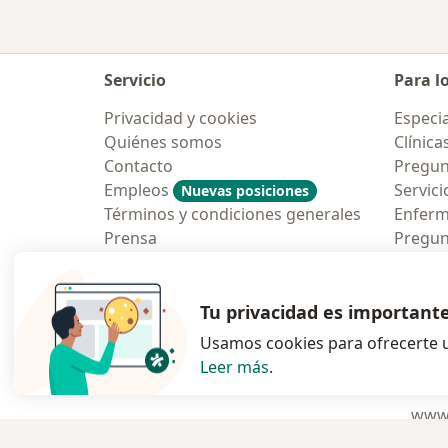
Servicio
Para l
Privacidad y cookies
Especia
Quiénes somos
Clínica
Contacto
Pregun
Empleos
Servici
Nuevas posiciones
Términos y condiciones generales
Enfer
Prensa
Pregun
Aplicac
Blog p
Tu privacidad es important
Usamos cookies para ofrecerte u
Leer más
.
se abre en una n
se abre 
s
Polska
,
Türkiye
,
España
,
www.