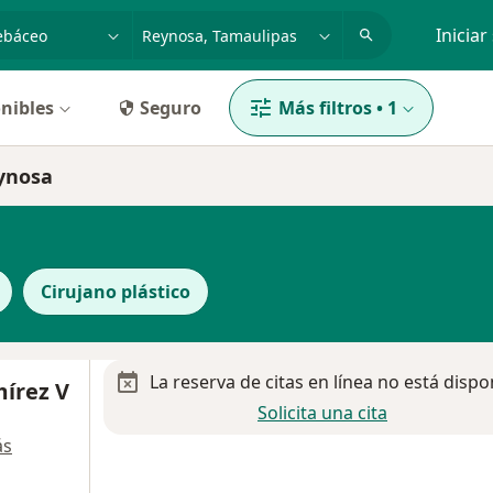
dad, enfermedad o nombre
p. ej. Guadalajara
Iniciar
nibles
Seguro
Más filtros
•
1
eynosa
Cirujano plástico
La reserva de citas en línea no está dispo
mírez V
Solicita una cita
ás