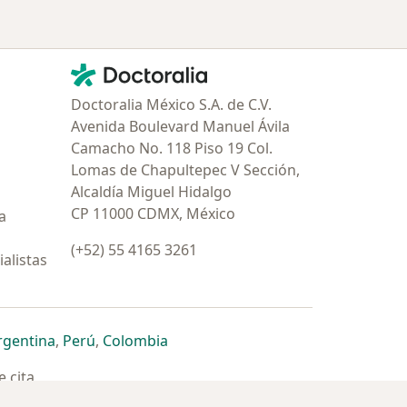
Contacto
Doctoralia - Página de inicio
Doctoralia México S.A. de C.V.
Avenida Boulevard Manuel Ávila
Camacho No. 118 Piso 19 Col.
Lomas de Chapultepec V Sección,
Alcaldía Miguel Hidalgo
CP 11000 CDMX, México
a
(+52) 55 4165 3261
alistas
estaña
 nueva pestaña
n una nueva pestaña
 abre en una nueva pestaña
se abre en una nueva pestaña
se abre en una nueva pestaña
se abre en una nueva pestaña
rgentina
,
Perú
,
Colombia
 cita