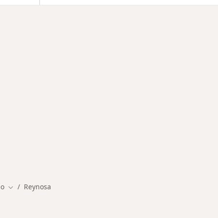
ermedades en Reynosa
eo
Reynosa
Cambiar de ciudad