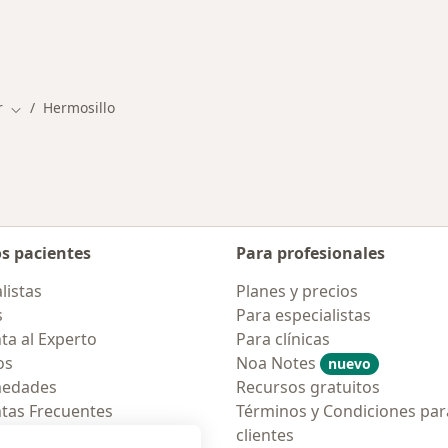
rmedades en Hermosillo
r
Hermosillo
Cambiar de ciudad
os pacientes
Para profesionales
listas
Planes y precios
s
Para especialistas
ta al Experto
Para clínicas
os
Noa Notes
nuevo
medades
Recursos gratuitos
tas Frecuentes
Términos y Condiciones par
ión para móvil
clientes