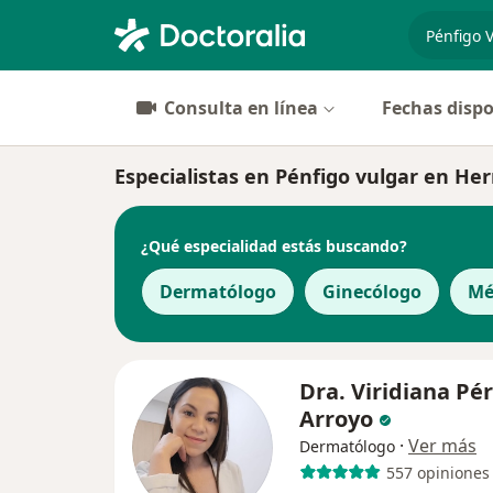
especiali
Consulta en línea
Fechas dispo
Especialistas en Pénfigo vulgar en Her
¿Qué especialidad estás buscando?
Dermatólogo
Ginecólogo
Mé
Dra. Viridiana Pé
Arroyo
·
Ver más
Dermatólogo
557 opiniones