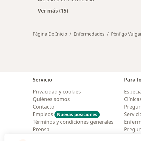
Ver más (15)
Más en esta categoría: Otras enfe
Página De Inicio
Enfermedades
Pénfigo Vulga
Servicio
Para l
Privacidad y cookies
Especia
Quiénes somos
Clínica
Contacto
Pregun
Empleos
Servici
Nuevas posiciones
Términos y condiciones generales
Enfer
Prensa
Pregun
Aplicac