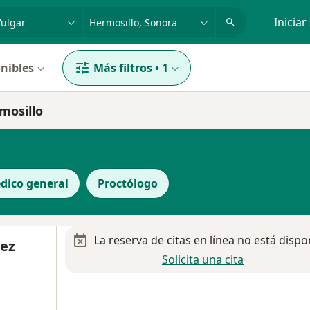
dad, enfermedad o nombre
p. ej. Guadalajara
Iniciar
nibles
Más filtros
•
1
mosillo
dico general
Proctólogo
La reserva de citas en línea no está dispo
rez
Solicita una cita