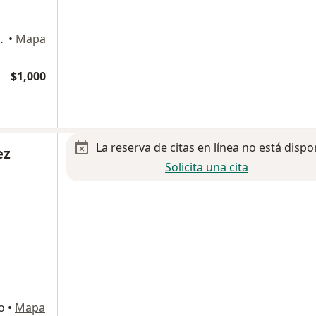
340, Hermosillo
•
Mapa
$1,000
La reserva de citas en línea no está dispo
ez
Solicita una cita
o
•
Mapa