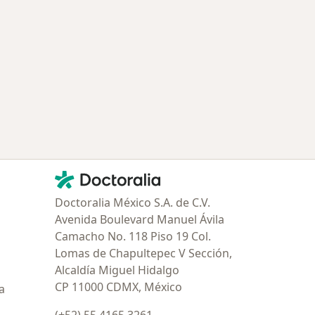
Contacto
Doctoralia - Página de inicio
Doctoralia México S.A. de C.V.
Avenida Boulevard Manuel Ávila
Camacho No. 118 Piso 19 Col.
Lomas de Chapultepec V Sección,
Alcaldía Miguel Hidalgo
CP 11000 CDMX, México
a