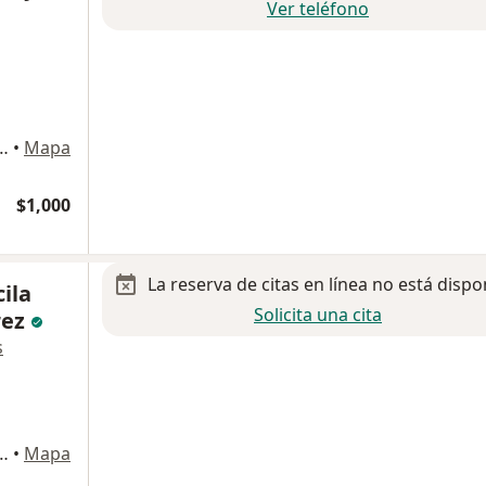
Ver teléfono
acio Pesqueira 40, Hermosillo
•
Mapa
$1,000
La reserva de citas en línea no está dispo
ila
Solicita una cita
rez
s
áñez 21 Centro Médico Los Altos, Hermosillo
•
Mapa