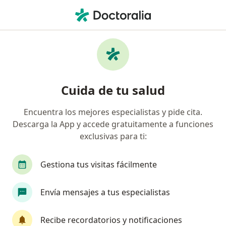
Men
Neuralgia Del Trigémino • Azcapotzalco, CDMX
Filtros
• 1
Mapa
Especialistas en Neuralgia del trigémino en
Cuida de tu salud
Azcapotzalco
Encuentra los mejores especialistas y pide cita.
Descarga la App y accede gratuitamente a funciones
¿Qué especialidad estás buscando?
exclusivas para ti:
Neurólogo
Médico general
Internista
Gestiona tus visitas fácilmente
Envía mensajes a tus especialistas
Recibe recordatorios y notificaciones