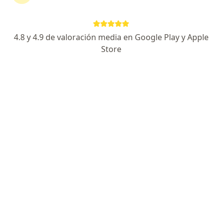
Dr. José de Jesús Cendejas Gómez
·
Ver más
Urólogo
4.8 y 4.9 de valoración media en Google Play y Apple
8 opiniones
Store
Dirección 1
Dirección 2
Puente de Piedra 150, Tlalpan
•
Mapa
Urología- Urologia Oncológica y Cirugía Robótica- Medica Sur
Visita Urología
$2,000
Este especialista no ofrece reserva de cita en línea en esta dirección.
Solicita una cita