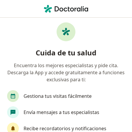
Men
Mononucleosis • Cancun, Quintana Roo
Filtros
• 1
Seguro
Mapa
Especialistas en Mononucleosis en Cancun
Cuida de tu salud
Encuentra los mejores especialistas y pide cita.
¿Qué especialidad estás buscando?
Descarga la App y accede gratuitamente a funciones
Pediatra
Internista
Angiólogo
Audió
exclusivas para ti:
Gestiona tus visitas fácilmente
Envía mensajes a tus especialistas
Recibe recordatorios y notificaciones