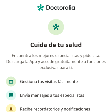
Men
Membrana Epirretiniana Macular • San Pedro Garza Garcia, Nuevo Léon
Filtros
• 1
Seguro
Mapa
Especialistas en Membrana epirretiniana
Cuida de tu salud
macular en San Pedro Garza Garcia
Encuentra los mejores especialistas y pide cita.
Descarga la App y accede gratuitamente a funciones
¿Qué especialidad estás buscando?
exclusivas para ti:
Oftalmólogo
Angiólogo
Cirujano general
Gestiona tus visitas fácilmente
Envía mensajes a tus especialistas
Recibe recordatorios y notificaciones