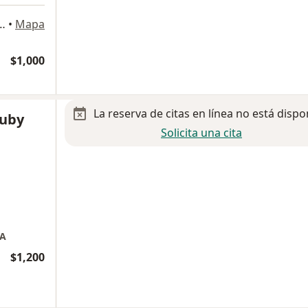
, 64050 Monterrey, N.L., Monterrey
•
Mapa
$1,000
La reserva de citas en línea no está dispo
Ruby
Solicita una cita
DA
$1,200