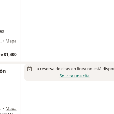
tes
ostilla 2425, Monterrey
•
Mapa
e $1,400
La reserva de citas en línea no está dispo
eón
Solicita una cita
do, Monterrey
•
Mapa