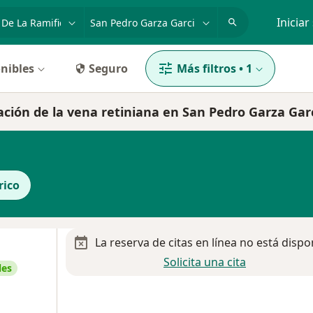
dad, enfermedad o nombre
p. ej. Guadalajara
Iniciar
nibles
Seguro
Más filtros
•
1
cación de la vena retiniana en San Pedro Garza Gar
rico
La reserva de citas en línea no está dispo
Solicita una cita
les