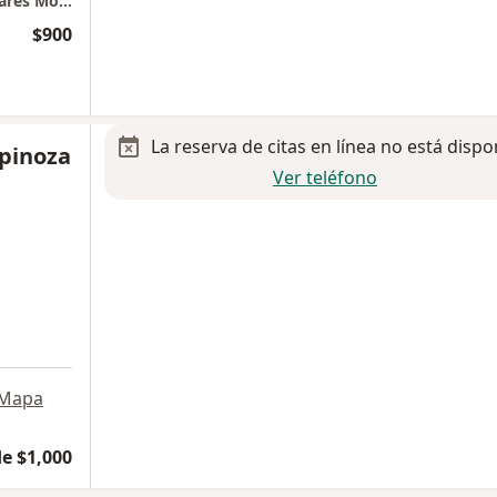
Centro Especializado en Enfermedades Oculares Monterrey - CEOM, Piso 2, Consultorio 210
$900
La reserva de citas en línea no está dispo
spinoza
Ver teléfono
Mapa
e $1,000