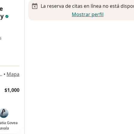
La reserva de citas en línea no está dispo
e
Mostrar perfil
ey
s
, 64050 Monterrey, N.L., Monterrey
•
Mapa
$1,000
atia Govea
avala