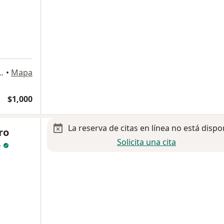
ostilla 2425, Monterrey
•
Mapa
$1,000
La reserva de citas en línea no está dispo
ro
Solicita una cita
o