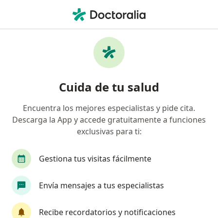
Men
Mareos • Cancun, Quintana Roo
Filtros
• 1
Seguro
Mapa
Especialistas en Mareos en Cancun
Cuida de tu salud
Encuentra los mejores especialistas y pide cita.
¿Qué especialidad estás buscando?
Descarga la App y accede gratuitamente a funciones
Internista
Angiólogo
Cardiólogo
Car
exclusivas para ti:
Gestiona tus visitas fácilmente
Envía mensajes a tus especialistas
Recibe recordatorios y notificaciones