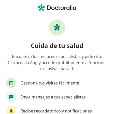
Men
Intususcepción En Los Niños • Tijuana, Baja California
Filtros
• 1
Seguro
Mapa
Especialistas en Intususcepción en los niños
Cuida de tu salud
en Tijuana
Encuentra los mejores especialistas y pide cita.
Descarga la App y accede gratuitamente a funciones
¿Qué especialidad estás buscando?
exclusivas para ti:
Cirujano pediátrico
Especialista en Obesidad 
Gestiona tus visitas fácilmente
Envía mensajes a tus especialistas
Recibe recordatorios y notificaciones