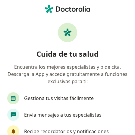
Men
Infección Urinaria Recurrente • Nuevo Leon, Nuevo Léon
Filtros
• 1
Seguro
Mapa
Especialistas en Infección urinaria
Cuida de tu salud
recurrente en Nuevo Leon
Encuentra los mejores especialistas y pide cita.
Descarga la App y accede gratuitamente a funciones
¿Qué especialidad estás buscando?
exclusivas para ti:
Ginecólogo
Urólogo
Pediatra
Médico
Gestiona tus visitas fácilmente
Envía mensajes a tus especialistas
Recibe recordatorios y notificaciones