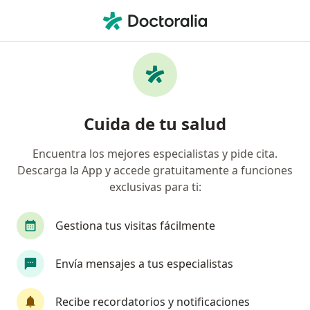
Men
Infección Urinaria Recurrente • San Pedro Garza Garcia, Nuevo Léon
Filtros
• 1
Seguro
Mapa
Especialistas en Infección urinaria
Cuida de tu salud
recurrente en San Pedro Garza Garcia
Encuentra los mejores especialistas y pide cita.
Descarga la App y accede gratuitamente a funciones
¿Qué especialidad estás buscando?
exclusivas para ti:
Ginecólogo
Urólogo
Pediatra
Médico
Gestiona tus visitas fácilmente
Envía mensajes a tus especialistas
Recibe recordatorios y notificaciones