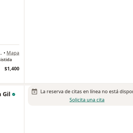
ostilla 1910, Monterrey
•
Mapa
istida
$1,400
La reserva de citas en línea no está dispo
 Gil
Solicita una cita