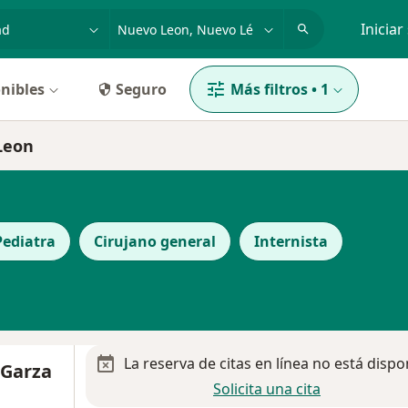
dad, enfermedad o nombre
p. ej. Guadalajara
Iniciar
nibles
Seguro
Más filtros
•
1
 Leon
Pediatra
Cirujano general
Internista
La reserva de citas en línea no está dispo
 Garza
Solicita una cita