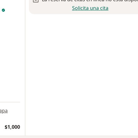
Solicita una cita
n
apa
$1,000