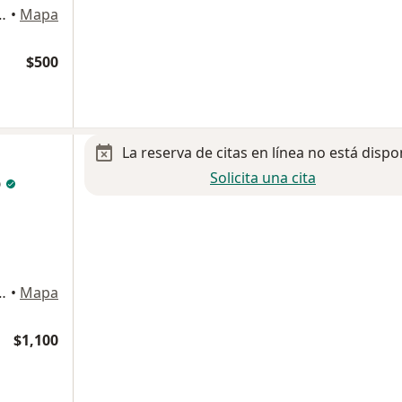
los Angeles, San Nicolás de los Garza
•
Mapa
$500
La reserva de citas en línea no está dispo
Solicita una cita
o
ostilla 1828, Monterrey
•
Mapa
$1,100