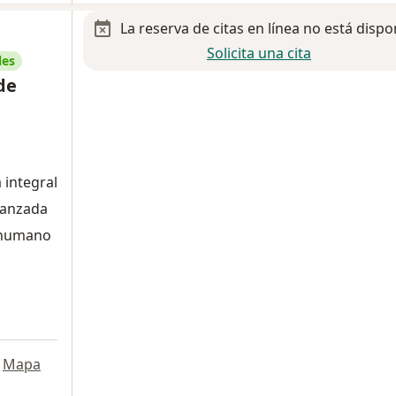
La reserva de citas en línea no está dispo
Solicita una cita
les
de
 integral
avanzada
o humano
Mapa