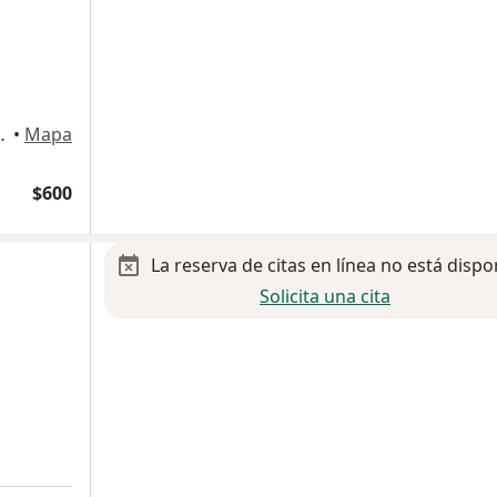
 San Nicolás de los Garza
•
Mapa
$600
La reserva de citas en línea no está dispo
Solicita una cita