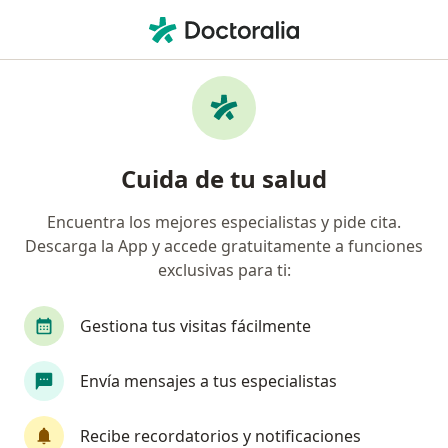
Men
Hombro Congelado • Ciudad de México, CDMX
Filtros
• 1
Seguro
Mapa
Especialistas en Hombro congelado en
Cuida de tu salud
Ciudad de México
Encuentra los mejores especialistas y pide cita.
Descarga la App y accede gratuitamente a funciones
¿Qué especialidad estás buscando?
exclusivas para ti:
Ortopedista
Traumatólogo
Especialista 
Gestiona tus visitas fácilmente
Envía mensajes a tus especialistas
Recibe recordatorios y notificaciones