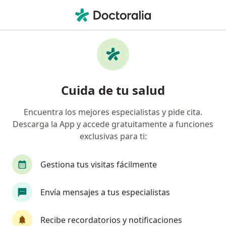
Men
Hernia Crural • Toluca de Lerdo, México
Filtros
• 1
Seguro
Mapa
Especialistas en Hernia crural en Toluca de
Cuida de tu salud
Lerdo
Encuentra los mejores especialistas y pide cita.
Descarga la App y accede gratuitamente a funciones
¿Qué especialidad estás buscando?
exclusivas para ti:
Cirujano general
Endoscopista
Médico ge
Gestiona tus visitas fácilmente
Envía mensajes a tus especialistas
Recibe recordatorios y notificaciones