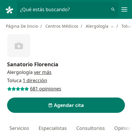
Men
¿Qué estás buscando?
Página De Inicio
Centros Médicos
Alergología
Toluc
Cambiar d
Sanatorio Florencia
Alergología
ver más
Toluca
1 dirección
681 opiniones
Agendar cita
Servicios
Especialistas
Consultorios
Opinio