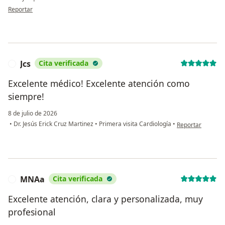
en opinión del usuario Jane García
Reportar
Jcs
Cita verificada
J
Excelente médico! Excelente atención como
siempre!
8 de julio de 2026
en opinión del us
•
Dr. Jesús Erick Cruz Martinez
•
Primera visita Cardiología
•
Reportar
MNAa
Cita verificada
M
Excelente atención, clara y personalizada, muy
profesional