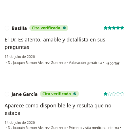
Basilia
Cita verificada
B
El Dr. Es atento, amable y detallista en sus
preguntas
15 de julio de 2026
en opinión del 
•
Dr. Joaquin Ramon Alvarez Guerrero
•
Valoración geriátrica
•
Reportar
Jane García
Cita verificada
J
Aparece como disponible le y resulta que no
estaba
14 de julio de 2026
•
Dr. Joaquin Ramon Alvarez Guerrero
•
Primera visita medicina interna
•