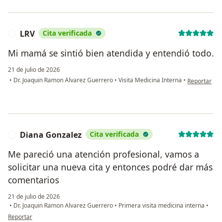
LRV
Cita verificada
L
Mi mamá se sintió bien atendida y entendió todo.
21 de julio de 2026
en opinión d
•
Dr. Joaquin Ramon Alvarez Guerrero
•
Visita Medicina Interna
•
Reportar
Diana Gonzalez
Cita verificada
D
Me pareció una atención profesional, vamos a
solicitar una nueva cita y entonces podré dar más
comentarios
21 de julio de 2026
•
Dr. Joaquin Ramon Alvarez Guerrero
•
Primera visita medicina interna
•
en opinión del usuario Diana Gonzalez
Reportar