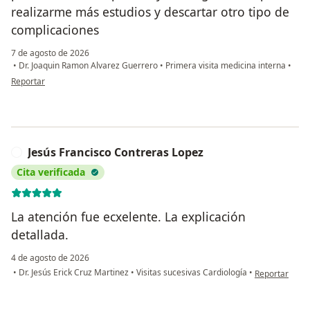
realizarme más estudios y descartar otro tipo de
complicaciones
7 de agosto de 2026
•
Dr. Joaquin Ramon Alvarez Guerrero
•
Primera visita medicina interna
•
en opinión del usuario María Concepción Díaz Alvarado
Reportar
Jesús Francisco Contreras Lopez
J
Cita verificada
La atención fue ecxelente. La explicación
detallada.
4 de agosto de 2026
en opinión del
•
Dr. Jesús Erick Cruz Martinez
•
Visitas sucesivas Cardiología
•
Reportar