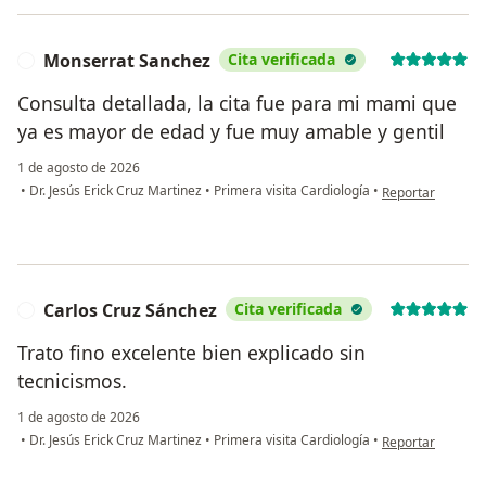
Monserrat Sanchez
Cita verificada
M
Consulta detallada, la cita fue para mi mami que
ya es mayor de edad y fue muy amable y gentil
1 de agosto de 2026
en opinión del u
•
Dr. Jesús Erick Cruz Martinez
•
Primera visita Cardiología
•
Reportar
Carlos Cruz Sánchez
Cita verificada
C
Trato fino excelente bien explicado sin
tecnicismos.
1 de agosto de 2026
en opinión del u
•
Dr. Jesús Erick Cruz Martinez
•
Primera visita Cardiología
•
Reportar