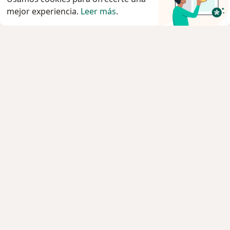
mejor experiencia.
Leer más
.
Servicio
Privacidad y cookies
Quiénes somos
Contacto
Empleos
Nuevas posiciones
Términos y condiciones generales
Prensa
Para los pacientes
Especialistas
Clínicas
Pregunta al Experto
Servicios
Enfermedades
Preguntas Frecuentes