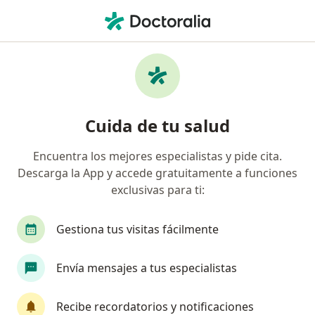
Men
Cirujano Plástico • Toluca de Lerdo, México
Filtros
Seguro
Mapa
Cirujanos plásticos en Toluca de Lerdo
Cuida de tu salud
Encuentra los mejores especialistas y pide cita.
Descarga la App y accede gratuitamente a funciones
exclusivas para ti:
Gestiona tus visitas fácilmente
Dr. Miguel Ángel Hinojosa Frías
Envía mensajes a tus especialistas
·
Ver más
Cirujano plástico, Cirujano estético y cosmético
280 opiniones
Recibe recordatorios y notificaciones