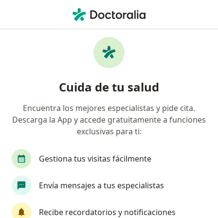
Men
Hemorragia Subconjuntival • Ciudad de México, CDMX
Filtros
• 1
Seguro
Mapa
Especialistas en Hemorragia subconjuntival
Cuida de tu salud
en Ciudad de México
Encuentra los mejores especialistas y pide cita.
Descarga la App y accede gratuitamente a funciones
¿Qué especialidad estás buscando?
exclusivas para ti:
Oftalmólogo
Médico general
Psicólogo
Gestiona tus visitas fácilmente
Envía mensajes a tus especialistas
Recibe recordatorios y notificaciones