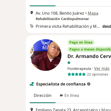
Av. Uno 108, Benito Juárez
•
Mapa
Rehabilitación Cardiopulmonar
Primera visita Rehabilitación y Medicina Física
desd
Pago en línea
Pagos a meses disponib
Dr. Armando Cer
·
Ver más
Fisioterapeuta
22 opiniones
Especialista de confianza
Dirección
En línea
Emiliano Zapata 23, Azcapotzalco
•
Map