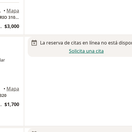
10), Gustavo A Madero
•
Mapa
HOSPITAL ANGELES LINDAVISTA CONSULTORIO 310, CLINICA VASCULAR, LASER EN VARICES
logía y Cirugia Vascular
$3,000
La reserva de citas en línea no está dispo
Solicita una cita
lar
adero
•
Mapa
320
logía y Cirugia Vascular
$1,700