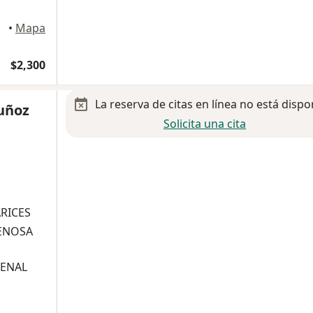
•
Mapa
$2,300
La reserva de citas en línea no está dispo
uñoz
Solicita una cita
RICES
VENOSA
RENAL
a