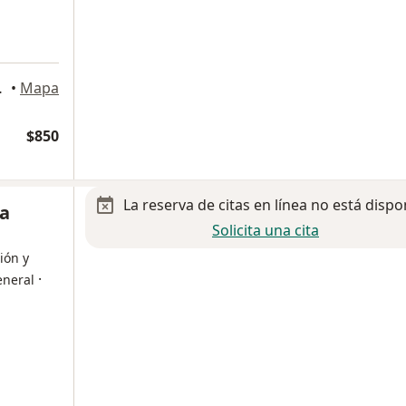
a
Cuauhtémoc
•
Mapa
$850
La reserva de citas en línea no está dispo
na
Solicita una cita
ión y
·
eneral