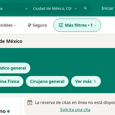
dad, enfermedad o nombre
p. ej. Guadalajara
Iniciar
nibles
Seguro
Más filtros
•
1
 de México
dico general
ina Física
Cirujano general
Ver más
La reserva de citas en línea no está dispo
Solicita una cita
ano