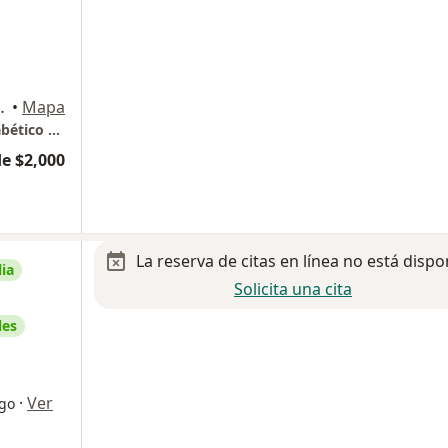
aucalpan de Juárez
•
Mapa
Acelera Médica / clínica vascular y de pie diabético Satélite.
e $2,000
La reserva de citas en línea no está dispo
ia
Solicita una cita
les
·
Ver
ogo