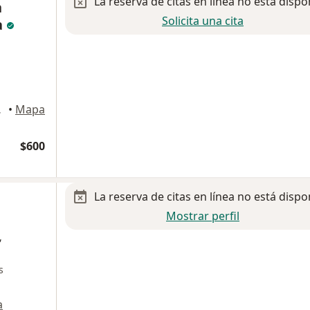
La reserva de citas en línea no está dispo
n
Solicita una cita
a
), Puebla
•
Mapa
$600
La reserva de citas en línea no está dispo
Mostrar perfil
,
s
a