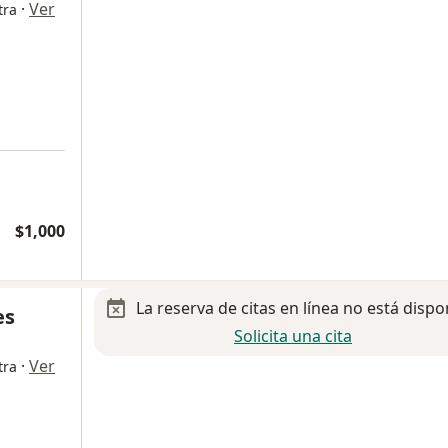
·
Ver
tra
$1,000
La reserva de citas en línea no está dispo
es
Solicita una cita
·
Ver
tra