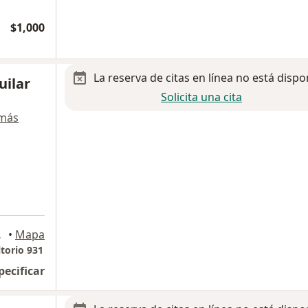
$1,000
La reserva de citas en línea no está dispo
uilar
Solicita una cita
 más
res Cholula
•
Mapa
ltorio 931
pecificar