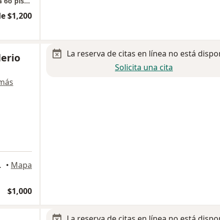
Antala Kuné Hospital Angeles Puebla Torre 4 6o piso, consultorio 3645
e $1,200
La reserva de citas en línea no está dispo
lerio
Solicita una cita
 más
rollo Atlixcayotl, Puebla
•
Mapa
$1,000
La reserva de citas en línea no está dispo