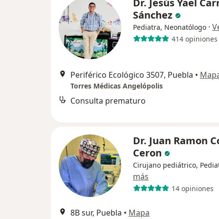
Dr. Jesús Yael Car
Sánchez
·
V
Pediatra, Neonatólogo
414 opiniones
Periférico Ecológico 3507, Puebla
•
Map
Torres Médicas Angelópolis
Consulta prematuro
Dr. Juan Ramon C
Ceron
Cirujano pediátrico, Pedia
más
14 opiniones
8B sur, Puebla
•
Mapa