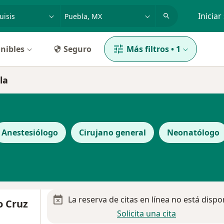
dad, enfermedad o nombre
p. ej. Guadalajara
Iniciar
nibles
Seguro
Más filtros
•
1
la
Anestesiólogo
Cirujano general
Neonatólogo
La reserva de citas en línea no está dispo
o Cruz
Solicita una cita