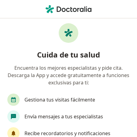
Men
Fracturas Por Compresión O Aplastamiento Vertebral • Zapopan, Jalisco
Filtros
• 1
Seguro
Mapa
Especialistas en Fracturas por compresión o
Cuida de tu salud
aplastamiento vertebral en Zapopan
Encuentra los mejores especialistas y pide cita.
Descarga la App y accede gratuitamente a funciones
¿Qué especialidad estás buscando?
exclusivas para ti:
Ortopedista
Traumatólogo
Anestesiólogo
Gestiona tus visitas fácilmente
Envía mensajes a tus especialistas
Recibe recordatorios y notificaciones