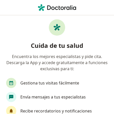
Men
Fracturas De Dientes • San Luis Potosi, San Luis Potosí
Filtros
• 1
Seguro
Mapa
Especialistas en Fracturas de dientes en
Cuida de tu salud
San Luis Potosi
Encuentra los mejores especialistas y pide cita.
Descarga la App y accede gratuitamente a funciones
¿Qué especialidad estás buscando?
exclusivas para ti:
Dentista - Odontólogo
Odontólogo pediatra
Gestiona tus visitas fácilmente
Envía mensajes a tus especialistas
Recibe recordatorios y notificaciones