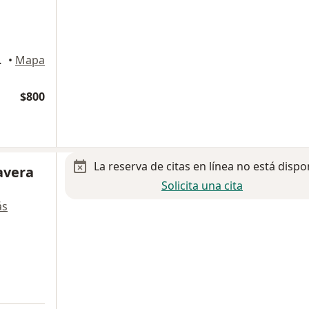
scalientes
•
Mapa
$800
La reserva de citas en línea no está dispo
avera
Solicita una cita
ás