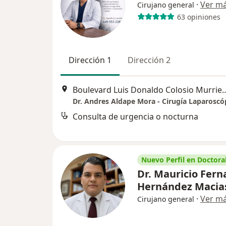
·
Ver m
Cirujano general
63 opiniones
Dirección 1
Dirección 2
Boulevard Luis Donaldo Colosio Murrieta 106 Hospital MAC Norte T
Consulta de urgencia o nocturna
Nuevo Perfil en Doctoral
Dr. Mauricio Fer
Hernández Maci
·
Ver m
Cirujano general