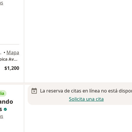
ás
orre de Consultorios #810, Aguascalientes
•
Mapa
Dr. Andres Aldape Mora - Cirugía Laparoscópica Avanzada - Consultorio 810
$1,200
La reserva de citas en línea no está dispo
ia
Solicita una cita
nando
as
ás