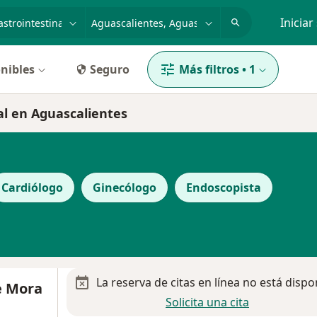
dad, enfermedad o nombre
p. ej. Guadalajara
Iniciar
nibles
Seguro
Más filtros
•
1
nal en Aguascalientes
Cardiólogo
Ginecólogo
Endoscopista
La reserva de citas en línea no está dispo
e Mora
Solicita una cita