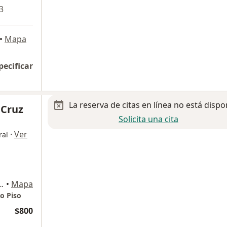
3
•
Mapa
pecificar
La reserva de citas en línea no está dispo
 Cruz
Solicita una cita
·
Ver
ral
or 103., Aguascalientes
•
Mapa
o Piso
$800