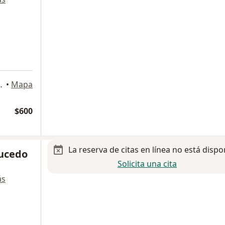
a
eta 106, Aguascalientes
•
Mapa
$600
La reserva de citas en línea no está dispo
aucedo
Solicita una cita
ás