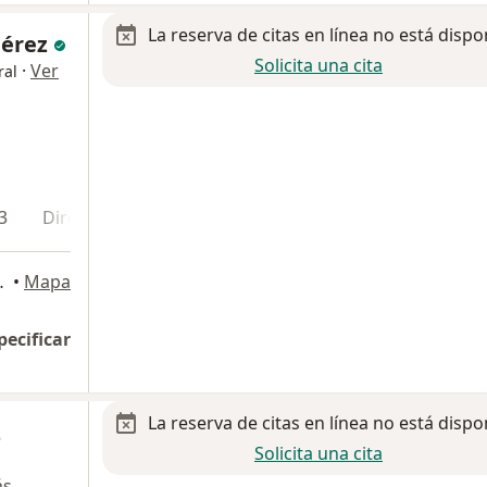
La reserva de citas en línea no está dispo
Pérez
Solicita una cita
·
Ver
ral
3
Dirección 4
Dirección 5
I,, Aguascalientes
•
Mapa
pecificar
La reserva de citas en línea no está dispo
z
Solicita una cita
ás