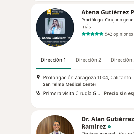
Atena Gutiérrez 
Proctólogo, Cirujano gene
más
542 opiniones
Dirección 1
Dirección 2
Dirección 
Prolongación Zaragoza 1004, Calicantos I
San Telmo Medical Center
Primera visita Cirugía General
Precio sin es
Dr. Alan Gutiérre
Ramirez
·
Ver m
Cirujano general