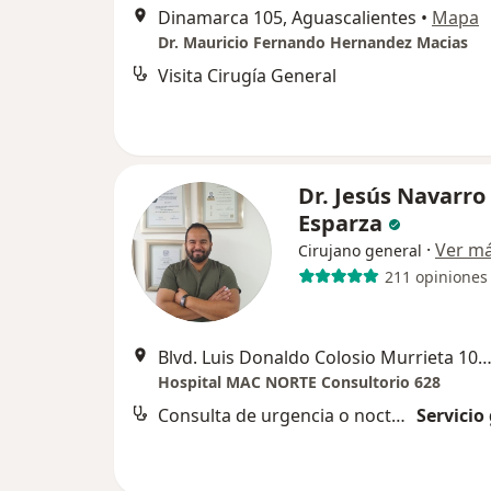
Dinamarca 105, Aguascalientes
•
Mapa
Dr. Mauricio Fernando Hernandez Macias
Visita Cirugía General
Dr. Jesús Navarro
Esparza
·
Ver m
Cirujano general
211 opiniones
Blvd. Luis Donaldo Colosio Murrieta 106, Lomas del Campestre II, CP 20119 Aguascalientes, Ags., Aguas
Hospital MAC NORTE Consultorio 628
Consulta de urgencia o nocturna
Servicio