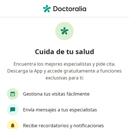
Men
Fibrosis Pulmonar • León, Guanajuato
Filtros
• 1
Seguro
Mapa
Especialistas en Fibrosis pulmonar en León
Cuida de tu salud
Encuentra los mejores especialistas y pide cita.
¿Qué especialidad estás buscando?
Descarga la App y accede gratuitamente a funciones
Neumólogo
Internista
Alergólogo
Ca
exclusivas para ti:
Gestiona tus visitas fácilmente
Envía mensajes a tus especialistas
Recibe recordatorios y notificaciones