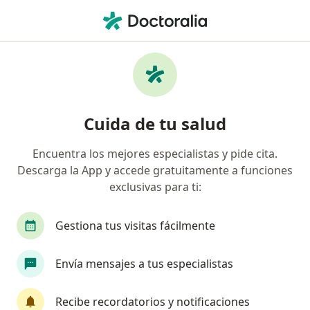
Men
Fatiga Crónica • Santiago de Querétaro, Querétaro
Filtros
• 1
Seguro
Mapa
Especialistas en Fatiga crónica en Santiago
Cuida de tu salud
de Querétaro
Encuentra los mejores especialistas y pide cita.
Descarga la App y accede gratuitamente a funciones
¿Qué especialidad estás buscando?
exclusivas para ti:
Psicólogo
Fisioterapeuta
Médico general
Gestiona tus visitas fácilmente
Envía mensajes a tus especialistas
Recibe recordatorios y notificaciones