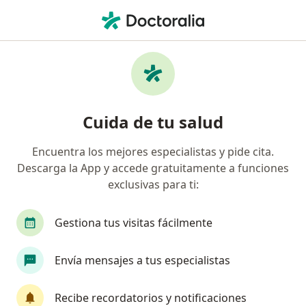
Men
Faringitis Bacteriana • Miguel Hidalgo, CDMX
Filtros
• 1
Seguro
Mapa
Especialistas en Faringitis bacteriana en
Cuida de tu salud
Miguel Hidalgo
Encuentra los mejores especialistas y pide cita.
Descarga la App y accede gratuitamente a funciones
¿Qué especialidad estás buscando?
exclusivas para ti:
Médico general
Otorrinolaringólogo
Otor
Gestiona tus visitas fácilmente
Envía mensajes a tus especialistas
Recibe recordatorios y notificaciones