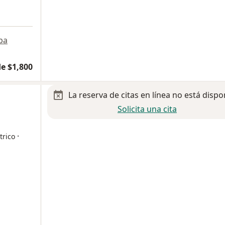
pa
e $1,800
La reserva de citas en línea no está dispo
Solicita una cita
·
trico