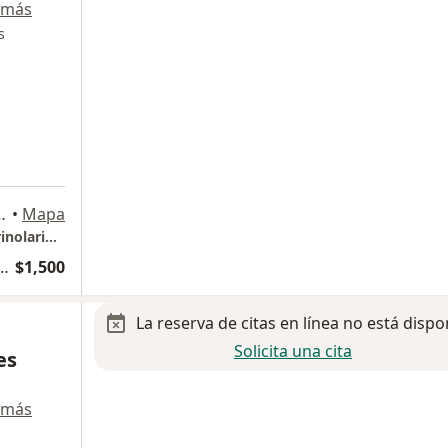
 más
s
igua 9no Piso 904, Ciudad de México
•
Mapa
Dr. Carlos Antonio Clemente Montaño Otorrinolaringología y Plástica Facial
udiología, Otoneurología y Foniatría
$1,500
La reserva de citas en línea no está dispo
Solicita una cita
es
 más