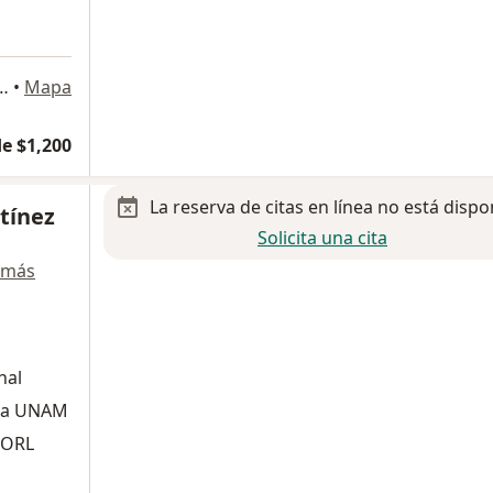
ional Mexicano 836, Miguel Hidalgo
•
Mapa
e $1,200
La reserva de citas en línea no está dispo
tínez
Solicita una cita
 más
nal
 la UNAM
 ORL