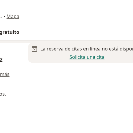
ti 29 consultorio 108, Ciudad de México
•
Mapa
 gratuito
La reserva de citas en línea no está dispo
Solicita una cita
z
 más
os,