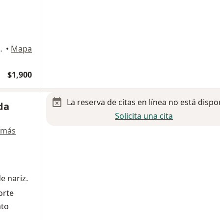
o 3, Miguel Hidalgo
•
Mapa
$1,900
La reserva de citas en línea no está dispo
da
Solicita una cita
 más
e nariz.
orte
ato