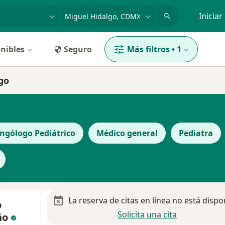
dad, enfermedad o nombre
p. ej. Guadalajara
Iniciar
nibles
Seguro
Más filtros
•
1
lgo
ingólogo Pediátrico
Médico general
Pediatra
La reserva de citas en línea no está dispo
o
Solicita una cita
ño