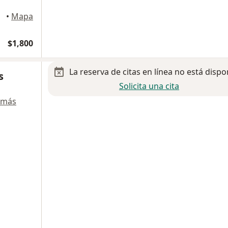
•
Mapa
$1,800
La reserva de citas en línea no está dispo
s
Solicita una cita
 más
a