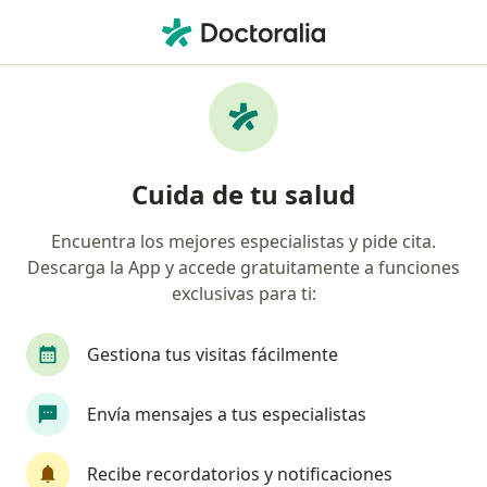
Men
Estrés Postraumático • Cuajimalpa de Morelos, CDMX
Filtros
• 1
Seguro
Mapa
Especialistas en Estrés postraumático en
Cuida de tu salud
Cuajimalpa de Morelos
Encuentra los mejores especialistas y pide cita.
Descarga la App y accede gratuitamente a funciones
¿Qué especialidad estás buscando?
exclusivas para ti:
Psicólogo
Psicoanalista
Psiquiatra
F
Gestiona tus visitas fácilmente
Envía mensajes a tus especialistas
Recibe recordatorios y notificaciones