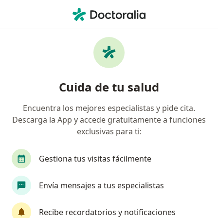
Men
Nutrición Inadecuada • Cuajimalpa de Morelos, CDMX
Filtros
• 1
Seguro
Mapa
Especialistas en Nutrición inadecuada en
Cuida de tu salud
Cuajimalpa de Morelos
Encuentra los mejores especialistas y pide cita.
Descarga la App y accede gratuitamente a funciones
¿Qué especialidad estás buscando?
exclusivas para ti:
Nutriólogo clínico
Médico general
Nutric
Gestiona tus visitas fácilmente
Envía mensajes a tus especialistas
Recibe recordatorios y notificaciones