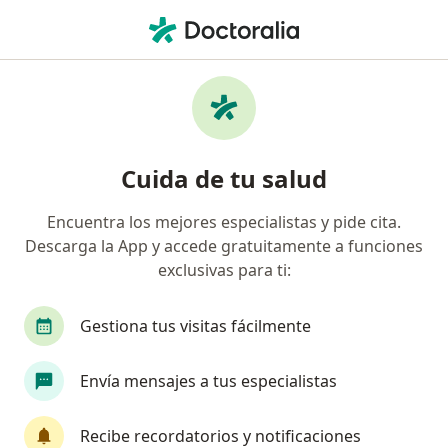
Men
Estrés Postraumático • Toluca de Lerdo, México
Filtros
• 1
Seguro
Mapa
Especialistas en Estrés postraumático en
Cuida de tu salud
Toluca de Lerdo
Encuentra los mejores especialistas y pide cita.
Descarga la App y accede gratuitamente a funciones
¿Qué especialidad estás buscando?
exclusivas para ti:
Psicólogo
Psiquiatra
Nutricionista
P
Gestiona tus visitas fácilmente
Envía mensajes a tus especialistas
Recibe recordatorios y notificaciones