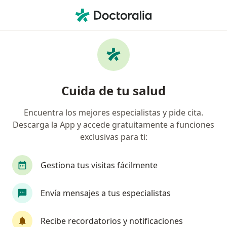
Men
Encorvadura De La Espalda • Morelia, Michoacán
Filtros
• 1
Seguro
Mapa
Especialistas en Encorvadura de la espalda
Cuida de tu salud
en Morelia
Encuentra los mejores especialistas y pide cita.
Descarga la App y accede gratuitamente a funciones
¿Qué especialidad estás buscando?
exclusivas para ti:
Ortopedista
Traumatólogo
Médico gener
Gestiona tus visitas fácilmente
Envía mensajes a tus especialistas
Recibe recordatorios y notificaciones