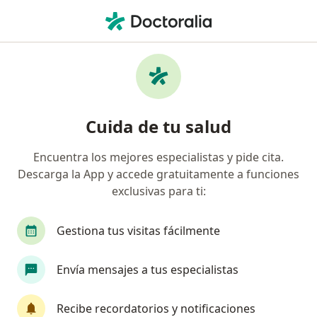
Men
Dientes Desalineados • Gustavo A Madero, CDMX
Filtros
• 1
Seguro
Mapa
Especialistas en Dientes desalineados en
Cuida de tu salud
Gustavo A Madero
Encuentra los mejores especialistas y pide cita.
Descarga la App y accede gratuitamente a funciones
¿Qué especialidad estás buscando?
exclusivas para ti:
Dentista - Odontólogo
Ortodoncista
Ciru
Gestiona tus visitas fácilmente
Envía mensajes a tus especialistas
Recibe recordatorios y notificaciones