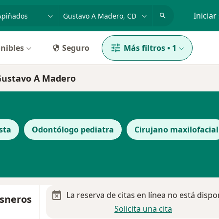
dad, enfermedad o nombre
p. ej. Guadalajara
Iniciar
nibles
Seguro
Más filtros
•
1
 Gustavo A Madero
sta
Odontólogo pediatra
Cirujano maxilofacial
La reserva de citas en línea no está dispo
isneros
Solicita una cita