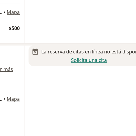
deo 160, Gustavo A Madero
•
Mapa
$500
La reserva de citas en línea no está dispo
Solicita una cita
r más
residencial zacatenco, Gustavo A Madero
•
Mapa