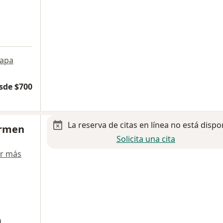
apa
sde $700
La reserva de citas en línea no está dispo
armen
Solicita una cita
r más
a