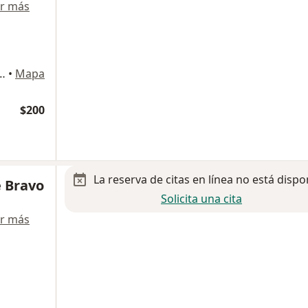
r más
riente 4010, Gustavo A Madero
•
Mapa
$200
La reserva de citas en línea no está dispo
e Bravo
Solicita una cita
r más