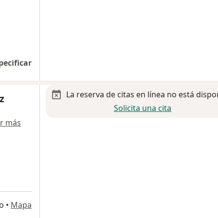
pecificar
La reserva de citas en línea no está dispo
z
Solicita una cita
r más
co
•
Mapa