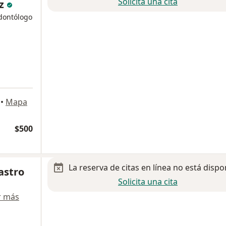
Solicita una cita
ez
odontólogo
•
Mapa
$500
La reserva de citas en línea no está dispo
astro
Solicita una cita
r más