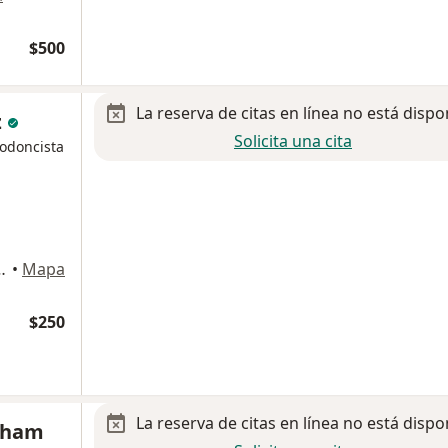
$500
La reserva de citas en línea no está dispo
z
Solicita una cita
todoncista
a, sección, Gustavo A Madero
•
Mapa
$250
La reserva de citas en línea no está dispo
aham