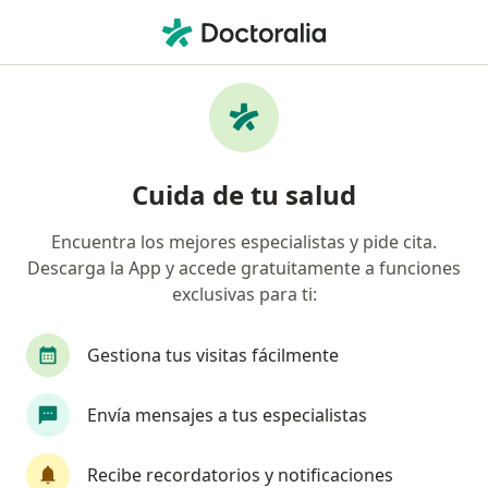
Men
Fracturas De Dientes • Gustavo A Madero, CDMX
Filtros
• 1
Seguro
Mapa
Especialistas en Fracturas de dientes en
Cuida de tu salud
Gustavo A Madero
Encuentra los mejores especialistas y pide cita.
Descarga la App y accede gratuitamente a funciones
¿Qué especialidad estás buscando?
exclusivas para ti:
Dentista - Odontólogo
Ortodoncista
Odon
Gestiona tus visitas fácilmente
Envía mensajes a tus especialistas
Recibe recordatorios y notificaciones