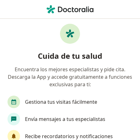
Men
Dedo Del Pie En Martillo • Ciudad de México, CDMX
Filtros
• 1
Seguro
Mapa
Especialistas en Dedo del pie en martillo en
Cuida de tu salud
Ciudad de México
Encuentra los mejores especialistas y pide cita.
Descarga la App y accede gratuitamente a funciones
¿Qué especialidad estás buscando?
exclusivas para ti:
Ortopedista
Traumatólogo
Médico gener
Gestiona tus visitas fácilmente
Envía mensajes a tus especialistas
Recibe recordatorios y notificaciones