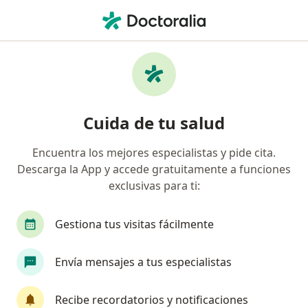
Men
Colitis Ulcerosa • Benito Juárez, Distrito Federal DF
Filtros
• 1
Seguro
Mapa
Especialistas en Colitis ulcerosa en Benito
Cuida de tu salud
Juárez
Encuentra los mejores especialistas y pide cita.
Descarga la App y accede gratuitamente a funciones
¿Qué especialidad estás buscando?
exclusivas para ti:
Gastroenterólogo
Cirujano general
Proct
Gestiona tus visitas fácilmente
Envía mensajes a tus especialistas
Recibe recordatorios y notificaciones