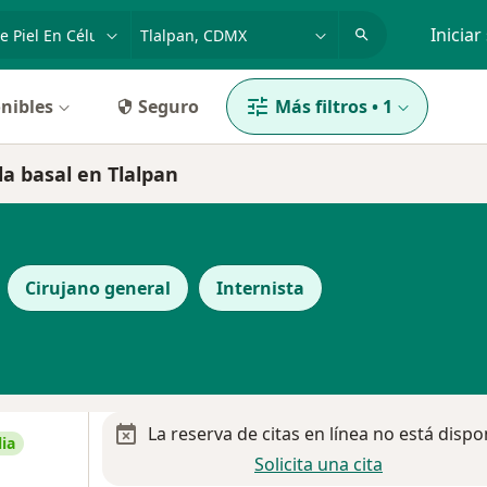
dad, enfermedad o nombre
p. ej. Guadalajara
Iniciar
nibles
Seguro
Más filtros
•
1
la basal en Tlalpan
Cirujano general
Internista
La reserva de citas en línea no está dispo
ia
Solicita una cita