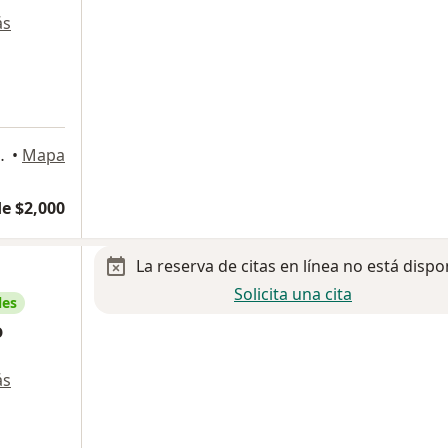
ás
 109C y D), Coyoacán
•
Mapa
e $2,000
La reserva de citas en línea no está dispo
Solicita una cita
les
o
ás