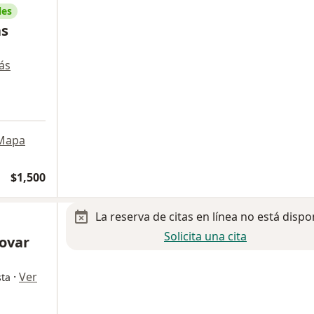
les
as
ás
Mapa
$1,500
La reserva de citas en línea no está dispo
Solicita una cita
Tovar
·
Ver
sta