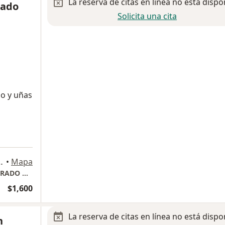
La reserva de citas en línea no está dispo
rado
Solicita una cita
lo y uñas
nes 3580, Álvaro Obregón
•
Mapa
CONSULTORIO PRIVADO DRA MONICA ALVARADO GRIJALVA
$1,600
La reserva de citas en línea no está dispo
n