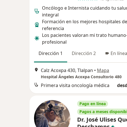
Oncólogo e Internista cuidando tu salu
integral
Formación en los mejores hospitales d
referencia
Los pacientes valoran mi trato humano
profesional
Dirección 1
Dirección 2
En líne
Calz Acoxpa 430, Tlalpan
•
Mapa
Hospital Ángeles Acoxpa Consultorio 480
Primera visita oncología médica
desd
Pago en línea
Pagos a meses disponib
Dr. José Ulises Q
Deschamps