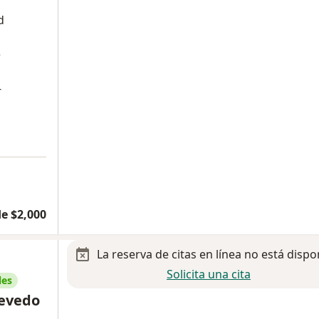
d
e
-
a
e $2,000
La reserva de citas en línea no está dispo
Solicita una cita
les
uevedo