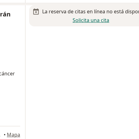
La reserva de citas en línea no está dispo
trán
Solicita una cita
 cáncer
413-414,
•
Mapa