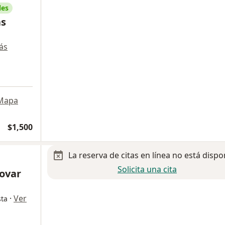
les
as
ás
Mapa
$1,500
La reserva de citas en línea no está dispo
Solicita una cita
Tovar
·
Ver
sta