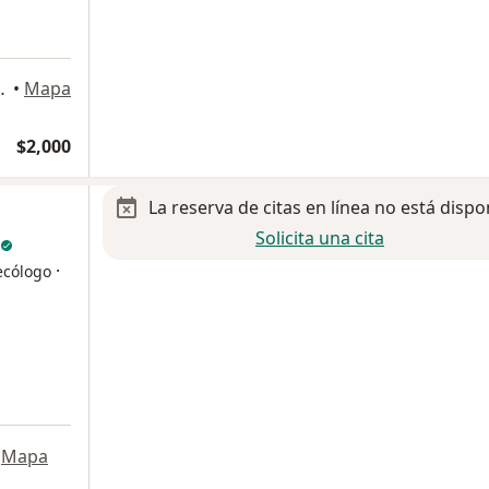
regal de Carrasco, Coyoacán
•
Mapa
$2,000
La reserva de citas en línea no está dispo
Solicita una cita
·
ecólogo
Mapa