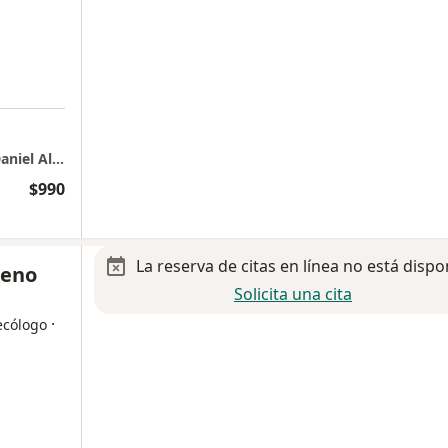
a
Hospital Medica Coapa Especialidades - Dr Daniel Alatriste
$990
La reserva de citas en línea no está dispo
reno
Solicita una cita
·
ecólogo