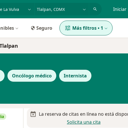
dad, enfermedad o nombre
p. ej. Guadalajara
Iniciar
nibles
Seguro
Más filtros
•
1
 Tlalpan
Oncólogo médico
Internista
La reserva de citas en línea no está dispo
ia
Solicita una cita