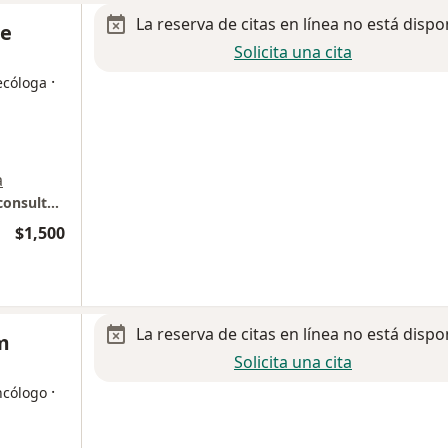
La reserva de citas en línea no está dispo
te
Solicita una cita
·
ecóloga
a
Hospital Star Medica Pedregal, Femmédica consultorio 634
$1,500
La reserva de citas en línea no está dispo
m
Solicita una cita
·
ncólogo