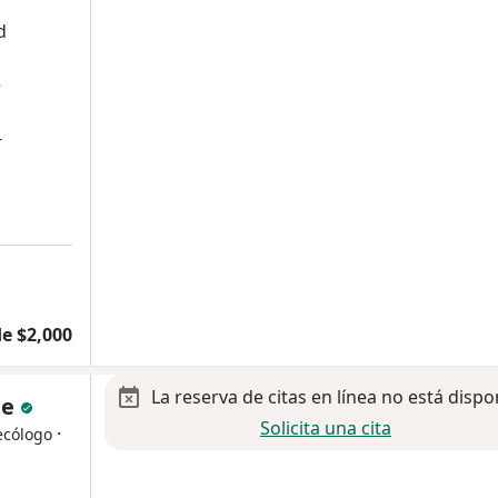
d
e
-
a
e $2,000
La reserva de citas en línea no está dispo
te
Solicita una cita
·
ecólogo