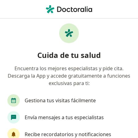
Men
Cáncer De Piel En Célula Basal • Iztapalapa, CDMX
Filtros
• 1
Seguro
Mapa
Especialistas en Cáncer de piel en célula
Cuida de tu salud
basal en Iztapalapa
Encuentra los mejores especialistas y pide cita.
Descarga la App y accede gratuitamente a funciones
¿Qué especialidad estás buscando?
exclusivas para ti:
Cirujano plástico
Dermatólogo
Cirujano e
Gestiona tus visitas fácilmente
Envía mensajes a tus especialistas
Recibe recordatorios y notificaciones