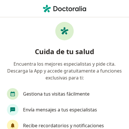
Men
Cáncer De Pene • San Pedro Garza Garcia, Nuevo Léon
Filtros
• 1
Seguro
Mapa
Especialistas en Cáncer de pene en San
Cuida de tu salud
Pedro Garza Garcia
Encuentra los mejores especialistas y pide cita.
Descarga la App y accede gratuitamente a funciones
¿Qué especialidad estás buscando?
exclusivas para ti:
Urólogo
Oncólogo médico
Internista
Gestiona tus visitas fácilmente
Envía mensajes a tus especialistas
Recibe recordatorios y notificaciones